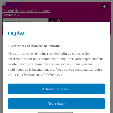
Faculté des sciences humaines
Revue A5
Revue
A5
UQAM
Revue A5
Historique
Préférences en matière de témoins
Nous utilisons des témoins (cookies) afin de collecter des
informations qui nous permettent d’améliorer votre expérience sur
Accueil
le site, de vous proposer des contenus vidéo, d’analyser les
À propos
statistiques de fréquentation, etc. Vous pouvez personnaliser votre
Équipe
choix en sélectionnant « Préférences ».
Historique
Mission et charte
Publications
Autoriser les témoins
Dernier numéro
Anciens numéros
Actes de colloque
Boîte à outils
Tout refuser
Directives de publication
Procédures de publication