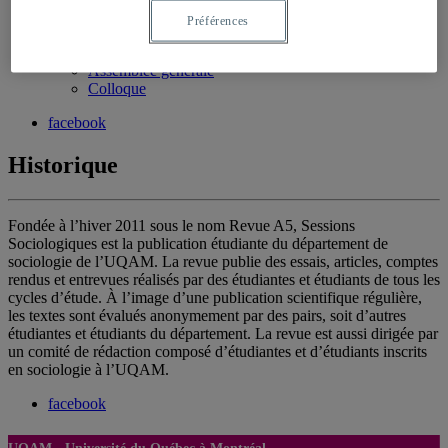
Guide de féminisation
Préférences
Événements
Lancement
Assemblée générale
Colloque
facebook
Historique
Fondée à l’hiver 2011 sous le nom Revue A5, Sessions
Sociologiques est la publication étudiante du département de
sociologie de l’UQAM. La revue publie des essais, articles, comptes
rendus et entrevues réalisés par des étudiantes et étudiants de tous les
cycles d’étude. À l’image d’une publication scientifique régulière,
les textes sont évalués anonymement par des pairs, soit d’autres
étudiantes et étudiants du département. La revue est aussi dirigée par
un comité de rédaction composé d’étudiantes et d’étudiants inscrits
en sociologie à l’UQAM.
facebook