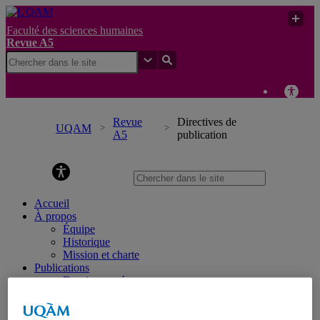
Faculté des sciences humaines
Revue A5
Revue
Directives de
UQAM
A5
publication
Revue A5
Accueil
À propos
Équipe
Historique
Mission et charte
Publications
Dernier numéro
Anciens numéros
Actes de colloque
Boîte à outils