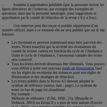
– Soumise à approbation préalable (que la personne envoie les
lignes directrices de l’entrevue, par exemple des exemples de
questions, ainsi que la personne interrogée, pour suggestions et
approbation par le comité de rédaction de la revue s’il y a lieu) ;
– Une entrevue peut être reçue et publiée séparément d’un
numéro officiel, mais à ce moment elle ne sera publiée que sur le site
Internet.
Les doctorant-es peuvent maintenant nous faire parvenir des
textes. Notez toutefois que la sévérité des évaluations du
comité de lecture variera en fonction du cycle de l’étudiant-e.
Outre le cycle de l’étudiant-e, l’anonymat complet des textes
sera conservé.
Tous les textes devront désormais être féminisés. Vous pouvez
vous référer à notre tout nouveau
guide de féminisation
basé
sur les règles du secrétariat des instances pour nos règles de
féminisation et des stratégies de rédaction.
Les textes publiés dans la Revue A5 doivent adopter le
système de référence (auteur, date : page). Le système de
notes en bas de page est abandonné.
Par exemple :
Méthode de référence : (Côté, 1998 : 25), (Brunelle et
Deblock, 2003) ou lorsqu’il y a plus de trois auteurs (Forcier
et al., 2011), avec mention complète des auteurs dans la