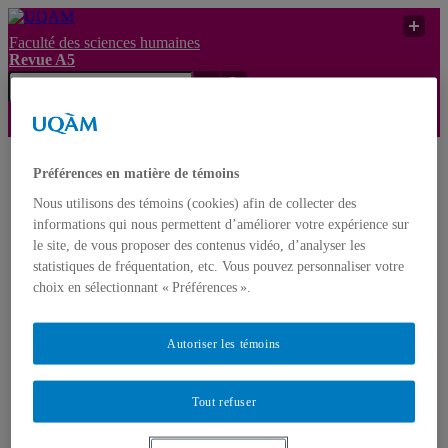
Faculté des sciences humaines
Revue A5
UQAM
Revue A5
Guide de féminisation
Préférences en matière de témoins
Nous utilisons des témoins (cookies) afin de collecter des
Revue A5
informations qui nous permettent d’améliorer votre expérience sur
le site, de vous proposer des contenus vidéo, d’analyser les
Accueil
statistiques de fréquentation, etc. Vous pouvez personnaliser votre
À propos
choix en sélectionnant « Préférences ».
Équipe
Historique
Mission et charte
Autoriser les témoins
Publications
Dernier numéro
Anciens numéros
Tout refuser
Actes de colloque
Boîte à outils
Directives de publication